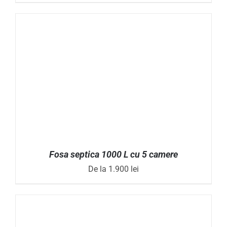
Evaluat la
ADAUGĂ ÎN COȘ
/
DETALII
4.90
din 5
Fosa septica 1000 L cu 5 camere
De la
1.900
lei
ACEST
SELECTEAZĂ OPȚIUNILE
/
DETALII
PRODUS
ARE
MAI