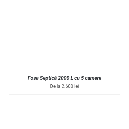
FI
ALESE
ÎN
PAGINA
PRODUSULUI.
Fosa Septică 2000 L cu 5 camere
De la
2.600
lei
ACEST
SELECTEAZĂ OPȚIUNILE
/
DETALII
PRODUS