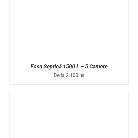
MULTE
VARIAȚII.
OPȚIUNILE
POT
FI
ALESE
ÎN
PAGINA
PRODUSULUI.
Fosa Septică 1500 L – 5 Camere
De la
2.100
lei
ACEST
SELECTEAZĂ OPȚIUNILE
/
DETALII
PRODUS
ARE
MAI
MULTE
VARIAȚII.
OPȚIUNILE
POT