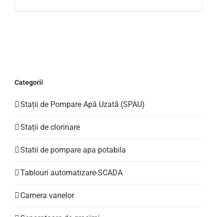
ACEST
SELECTEAZĂ OPȚIUNILE
/
DETALII
PRODUS
ARE
MAI
MULTE
Categorii
VARIAȚII.
OPȚIUNILE
Stații de Pompare Apă Uzată (SPAU)
POT
FI
ALESE
Stații de clorinare
ÎN
PAGINA
Statii de pompare apa potabila
PRODUSULUI.
Tablouri automatizare-SCADA
Camera vanelor