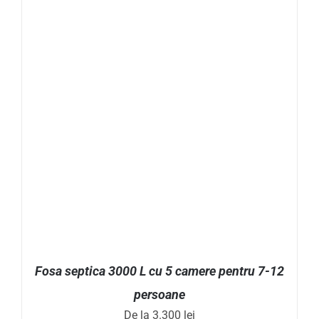
ACEST
SELECTEAZĂ OPȚIUNILE
/
DETALII
PRODUS
ARE
MAI
MULTE
VARIAȚII.
OPȚIUNILE
POT
FI
ALESE
ÎN
PAGINA
PRODUSULUI.
Fosa septica 3000 L cu 5 camere pentru 7-12
persoane
De la
3.300
lei