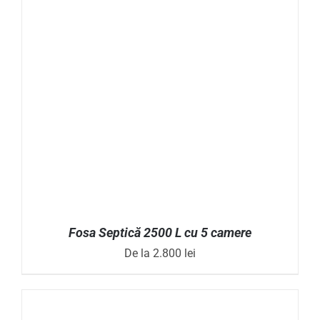
ARE
MAI
MULTE
VARIAȚII.
OPȚIUNILE
POT
FI
ALESE
ÎN
PAGINA
PRODUSULUI.
Fosa Septică 2500 L cu 5 camere
De la
2.800
lei