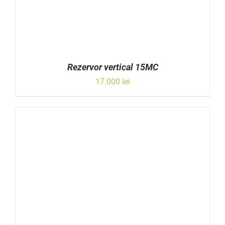
Rezervor vertical 15MC
17.000
lei
ADAUGĂ ÎN COȘ
/
DETALII