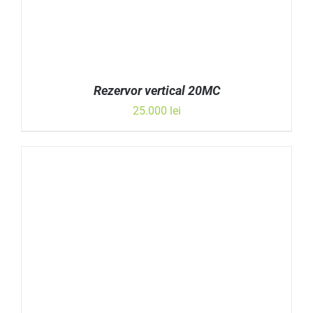
Rezervor vertical 20MC
25.000
lei
ADAUGĂ ÎN COȘ
/
DETALII