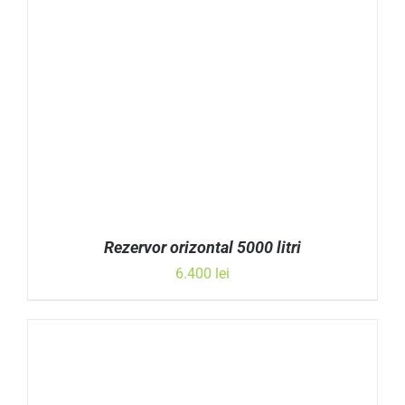
Rezervor orizontal 5000 litri
6.400
lei
ADAUGĂ ÎN COȘ
/
DETALII