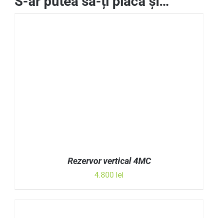
S-ar putea să-ți placă și…
Rezervor vertical 4MC
4.800
lei
ADAUGĂ ÎN COȘ
/
DETALII