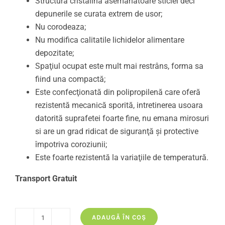
Structura cristalina asemanatoare sticlei deci
depunerile se curata extrem de usor;
Nu corodeaza;
Nu modifica calitatile lichidelor alimentare
depozitate;
Spaţiul ocupat este mult mai restrâns, forma sa
fiind una compactă;
Este confecţionată din polipropilenă care oferă
rezistentă mecanică sporită, intretinerea usoara
datorită suprafetei foarte fine, nu emana mirosuri
si are un grad ridicat de siguranţă şi protective
împotriva coroziunii;
Este foarte rezistentă la variaţiile de temperatură.
Transport Gratuit
ADAUGĂ ÎN COȘ
Cantitate