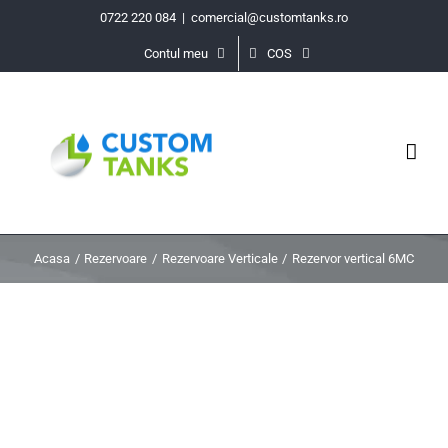
Skip
0722 220 084
|
comercial@customtanks.ro
to
Contul meu
COS
content
Acasa
Rezervoare
Rezervoare Verticale
Rezervor vertical 6MC