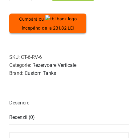
Rezervor
vertical
Cumpără cu
6MC
începând de la 231.82 LEI
SKU:
CT-6-RV-6
Categorie:
Rezervoare Verticale
Brand:
Custom Tanks
Descriere
Recenzii (0)