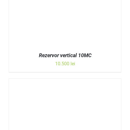
Rezervor vertical 10MC
10.500
lei
ADAUGĂ ÎN COȘ
/
DETALII