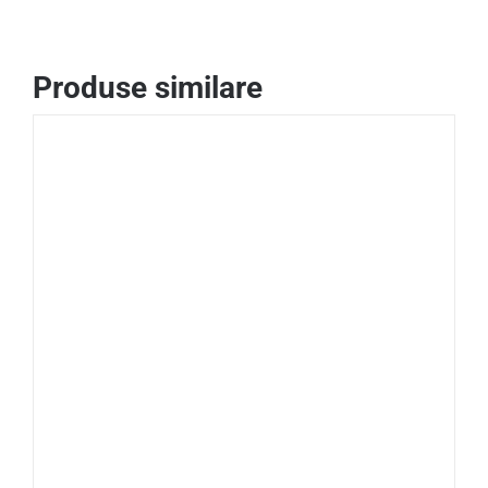
Produse similare
ADAUGĂ ÎN COȘ
/
DETALII