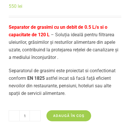
550
lei
Separator de grasimi cu un debit de 0.5 L/s si o
capacitate de 120 L
– Soluția ideală pentru filtrarea
uleiurilor, grăsimilor și resturilor alimentare din apele
uzate, contribuind la protejarea rețelei de canalizare și
a mediului înconjurător .
Separatorul de grasimi este proiectat si confectionat
conform
EN 1825
astfel incat să facă față eficient
nevoilor din restaurante, pensiuni, hoteluri sau alte
spații de servicii alimentare.
ADAUGĂ ÎN COȘ
Cantitate
Separator