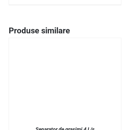
ADAUGĂ ÎN COȘ
/
DETALII
Produse similare
Separator de grasimi 4 L/s