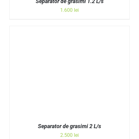
Separator de grasimi 1.2 L/s
1.600
lei
Evaluat la
ADAUGĂ ÎN COȘ
/
DETALII
5.00
din 5
Separator de grasimi 2 L/s
2.500
lei