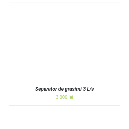
ADAUGĂ ÎN COȘ
/
DETALII
Separator de grasimi 3 L/s
3.000
lei
ADAUGĂ ÎN COȘ
/
DETALII