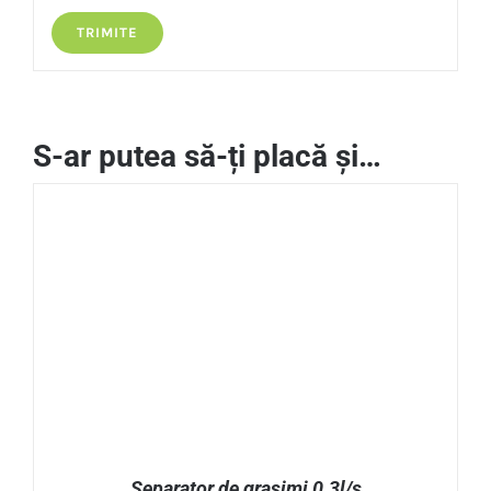
S-ar putea să-ți placă și…
Separator de grasimi 0.3l/s