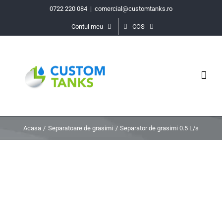
Skip
0722 220 084
|
comercial@customtanks.ro
to
Contul meu
COS
content
Acasa
Separatoare de grasimi
Separator de grasimi 0.5 L/s