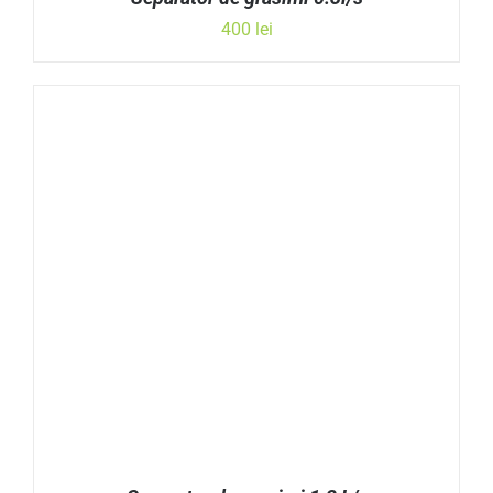
400
lei
ADAUGĂ ÎN COȘ
/
DETALII