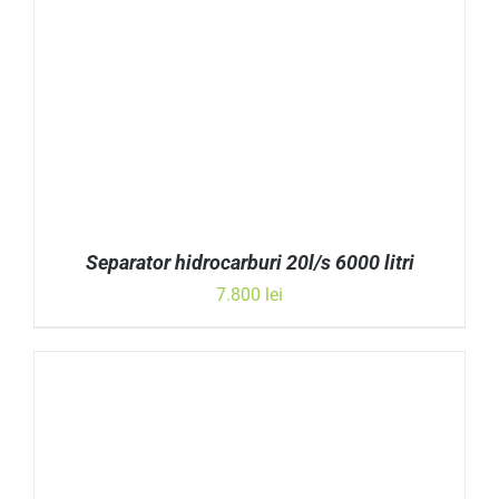
Separator hidrocarburi 20l/s 6000 litri
7.800
lei
ADAUGĂ ÎN COȘ
/
DETALII