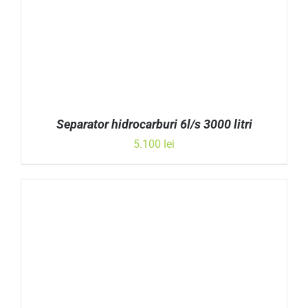
Separator hidrocarburi 6l/s 3000 litri
5.100
lei
ADAUGĂ ÎN COȘ
/
DETALII