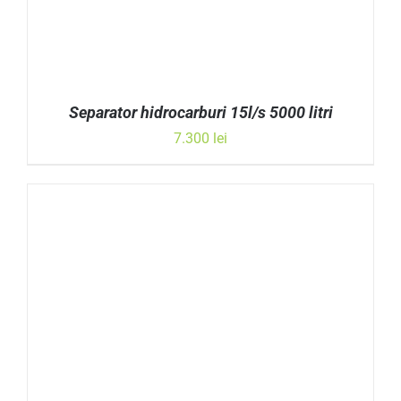
Separator hidrocarburi 15l/s 5000 litri
7.300
lei
ADAUGĂ ÎN COȘ
/
DETALII