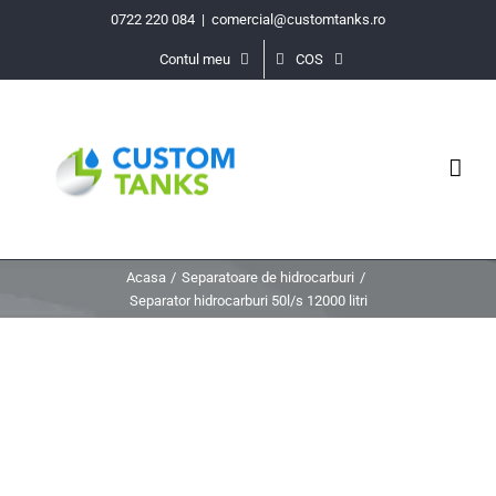
Skip
0722 220 084
|
comercial@customtanks.ro
to
Contul meu
COS
content
Acasa
Separatoare de hidrocarburi
Separator hidrocarburi 50l/s 12000 litri